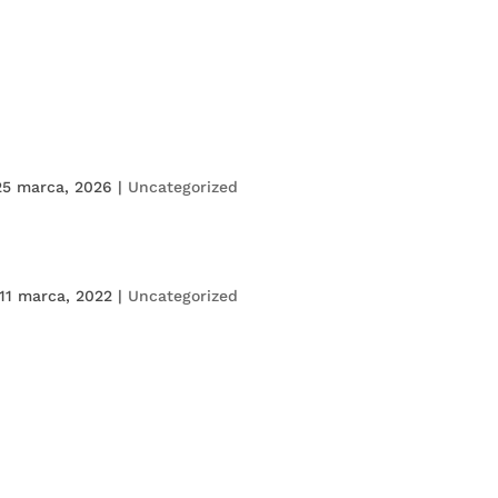
HOME
O NAS
USŁUGI
PARTNERZY I
25 marca, 2026
|
Uncategorized
 11 marca, 2022
|
Uncategorized