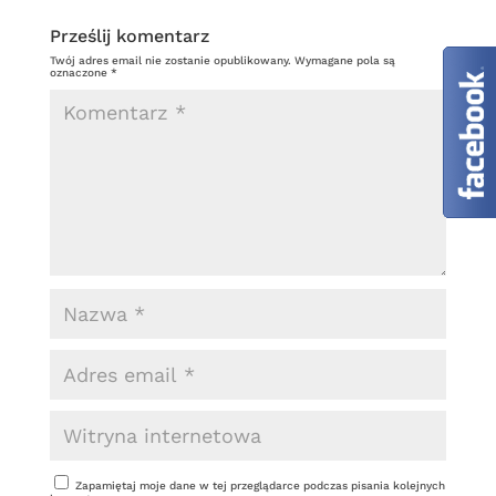
b
er
a
Prześlij komentarz
o
g
Twój adres email nie zostanie opublikowany.
Wymagane pola są
oznaczone
*
o
e
k
Zapamiętaj moje dane w tej przeglądarce podczas pisania kolejnych