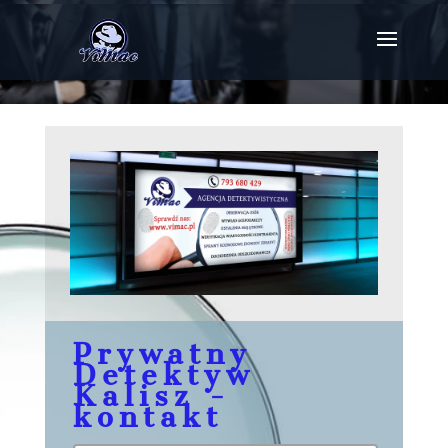
Detektyw Kalisz
Prywatny
Detektyw
Kalisz -
kontakt