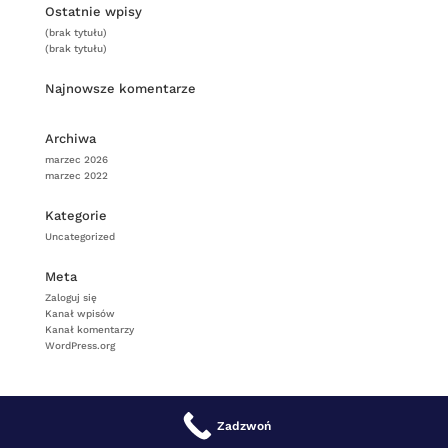
Ostatnie wpisy
(brak tytułu)
(brak tytułu)
Najnowsze komentarze
Archiwa
marzec 2026
marzec 2022
Kategorie
Uncategorized
Meta
Zaloguj się
Kanał wpisów
Kanał komentarzy
WordPress.org
Zadzwoń
DESIGNED BY
Informatyk-24.com