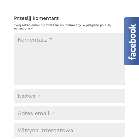
e
t
l
s
e
b
er
a
Prześlij komentarz
o
g
Twój adres email nie zostanie opublikowany.
Wymagane pola są
oznaczone
*
o
e
k